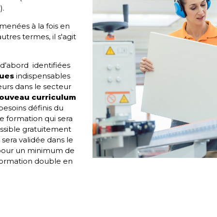
).
menées à la fois en
tres termes, il s'agit
.
d’abord identifiées
ques
indispensables
leurs dans le secteur
ouveau curriculum
besoins définis du
ne
formation
qui sera
essible gratuitement
 sera validée dans le
 pour un minimum de
 formation double en