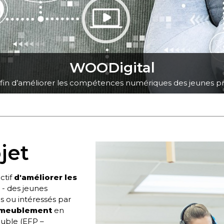
WOODigital
fin d’améliorer les compétences numériques des jeunes
pr
jet
ctif
d'améliorer les
 -
des jeunes
 ou intéressés par
'ameublement
en
ouble (EFP –